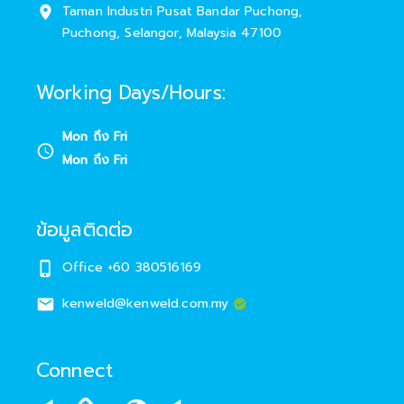
Taman Industri Pusat Bandar Puchong
,
Puchong
,
Selangor
,
Malaysia
47100
Working Days/Hours
:
Mon ถึง Fri
Mon ถึง Fri
ข้อมูลติดต่อ
Office +60 380516169
kenweld@kenweld.com.my
Connect